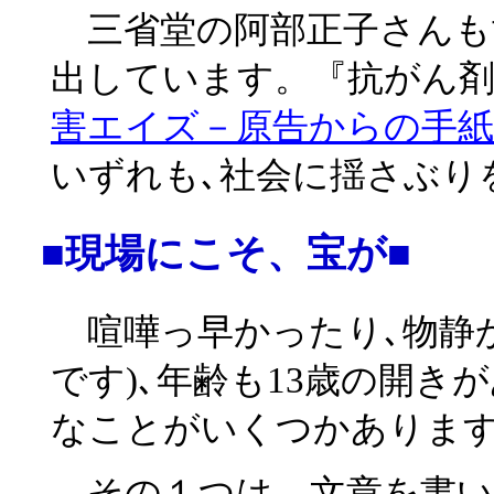
三省堂の阿部正子さんも
出しています。『抗がん剤
害エイズ－原告からの手紙（
いずれも､社会に揺さぶり
■現場にこそ、宝が■
喧嘩っ早かったり､物静か
です)､年齢も13歳の開
なことがいくつかありま
その１つは、文章を書い