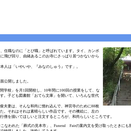
は、住職なのに「とび職」と呼ばれています。タイ、カンボ
めに飛び回り、由緒あるこのお寺にさっぱり居つかないから
本人は「いやいや、『みなのしゅう』です」。
。
面公開しました。
学校」を月1回開校し、10年間に100回の授業をして、な
す。子ども図書館「おてら文庫」を開いて、いろんな世代
俊夫妻は、そんな和尚に惚れ込んで、神宮寺のために88枚
た。それはそれは素晴らしい作品です。その襖絵に、左の
行僧を描いてほしいと注文するところが、和尚らしいところです。
こなわれた「葬式の見本市」、Funeral Fairの案内文を受け取ったときに
で納得しました。抜粋してみます。