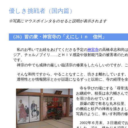
優しき挑戦者（国内篇）
※写真にマウスポインタをのせると説明が表示されます
（26）皆の衆・神宮寺の「えにしｉｎ 信州」
私のお弔いでお経をあげてくださる予定の
神宮寺
の高橋卓志和尚
ジア、チェルノブイリ……とＨＩＶ感染や放射能汚染の被害者のた
です。
禅宗の中でも戒律の厳しい臨済宗の修業をしたらしいのですが、ご
そんな和尚ですから、やることなすこと、坊さま離れしています
透明性とか情報開示とかが話題になるずっと以前に、寺の経理を全
寺を学びの場にする「尋常浅間
お継続中。校長は永六輔さんで
を溶け合わせています。
原爆の図で有名な丸木位里、
の襖絵と杉戸の禅画を描きまし
写真のように、車いす利用の修
2002年６月末、３日連続でお
ました。でも、終わりまで読ん