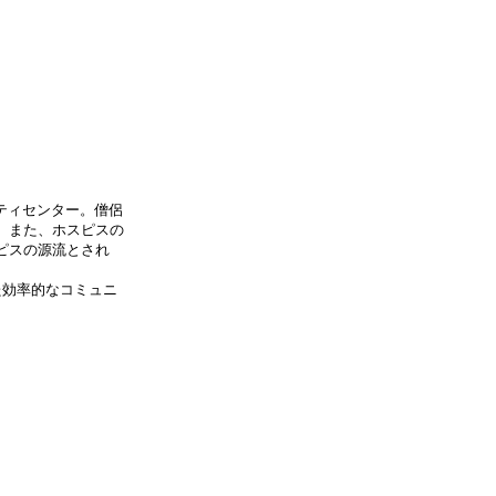
ティセンター。僧侶
。また、ホスピスの
ピスの源流とされ
た効率的なコミュニ