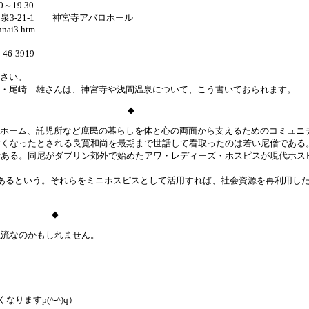
19.30
間温泉3-21-1 神宮寺アバロホール
annai3.htm
46-3919
さい。
・尾崎 雄さんは、神宮寺や浅間温泉について、こう書いておられます。
◆
ホーム、託児所など庶民の暮らしを体と心の両面から支えるためのコミュニ
亡くなったとされる良寛和尚を最期まで世話して看取ったのは若い尼僧である
である。同尼がダブリン郊外で始めたアワ・レディーズ・ホスピスが現代ホス
あるという。それらをミニホスピスとして活用すれば、社会資源を再利用し
◆
流なのかもしれません。
ますp(^-^)q）