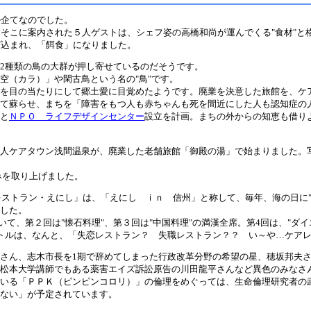
企てなのでした。
こに案内された５人ゲストは、シェフ姿の高橋和尚が運んでくる"食材"と
び込まれ、「餌食」になりました。
2種類の鳥の大群が押し寄せているのだそうです。
（カラ）」や閑古鳥という名の"鳥"です。
を目の当たりにして郷土愛に目覚めたようです。廃業を決意した旅館を、ケ
て蘇らせ、まちを「障害をもつ人も赤ちゃんも死を間近にした人も認知症の
と
ＮＰＯ ライフデザインセンター
設立を計画。まちの外からの知恵も借り
人ケアタウン浅間温泉が、廃業した老舗旅館「御殿の湯」で始まりました。
みを取り上げました。
レストラン・えにし」は、「えにし ｉｎ 信州」と称して、毎年、海の日に"
した。
て、第２回は"懐石料理"、第３回は"中国料理"の満漢全席。第4回は、"ダイ
トルは、なんと、「失恋レストラン？ 失職レストラン？？ い～や…ケア
さん、志木市長を1期で辞めてしまった行政改革分野の希望の星、穂坂邦夫さ
松本大学講師でもある薬害エイズ訴訟原告の川田龍平さんなど異色のみなさ
いる「ＰＰＫ（ピンピンコロリ）」の倫理をめぐっては、生命倫理研究者の
ない」が予定されています。