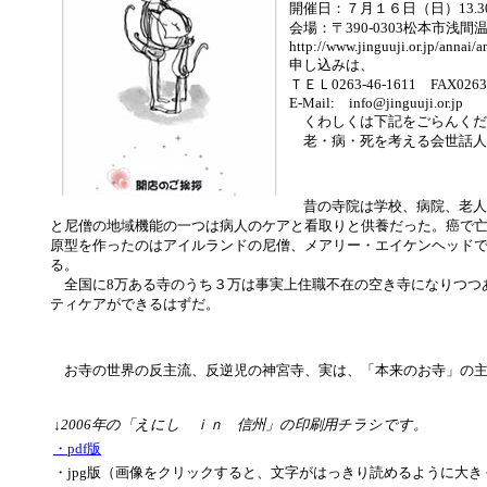
開催日：７月１６日（日）13.30～
会場：〒390-0303松本市浅
http://www.jinguuji.or.jp/annai/
申し込みは、
ＴＥＬ0263-46-1611 FAX0263-
E-Mail: info@jinguuji.or.jp
くわしくは下記をごらんくだ
老・病・死を考える会世話人
昔の寺院は学校、病院、老人
と尼僧の地域機能の一つは病人のケアと看取りと供養だった。癌で
原型を作ったのはアイルランドの尼僧、メアリー・エイケンヘッド
る。
全国に8万ある寺のうち３万は事実上住職不在の空き寺になりつつ
ティケアができるはずだ。
お寺の世界の反主流、反逆児の神宮寺、実は、「本来のお寺」の主
↓2006年の「えにし ｉｎ 信州」の印刷用チラシです。
・pdf版
・jpg版（画像をクリックすると、文字がはっきり読めるように大きくなり