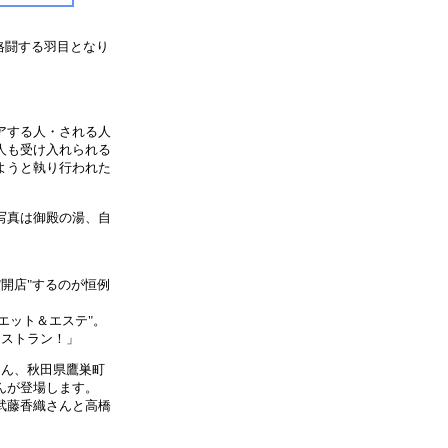
格闘する羽目となり
アする人・される人
人も受け入れられる
ようと執り行われた
写真は御殿の湯、自
開店"するのが恒例
エット＆エステ"。
レストラン！」
ん、秋田県鷹巣町
んが登場します。
武藤香織さんと高橋