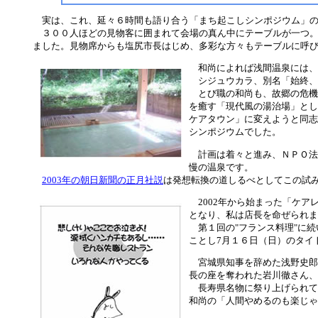
実は、これ、延々６時間も語り合う「まち起こしシンポジウム」の
３００人ほどの見物客に囲まれて会場の真ん中にテーブルが一つ。そ
ました。見物席からも塩尻市長はじめ、多彩な方々もテーブルに呼
和尚によれば浅間温泉には、
シジュウカラ、別名「始終、空
とび職の和尚も、故郷の危機
を癒す「現代風の湯治場」とし
ケアタウン」に変えようと同志
シンポジウムでした。
計画は着々と進み、ＮＰＯ法
慢の温泉です。
2003年の朝日新聞の正月社説
は発想転換の道しるべとしてこの試
2002年から始まった「ケア
となり、私は店長を命ぜられま
第１回の"フランス料理"に続い
ことし7月１６日（日）のタイ
宮城県知事を辞めた浅野史郎
長の座を奪われた岩川徹さん、
長寿県名物に祭り上げられて
和尚の「人間やめるのも楽じゃ