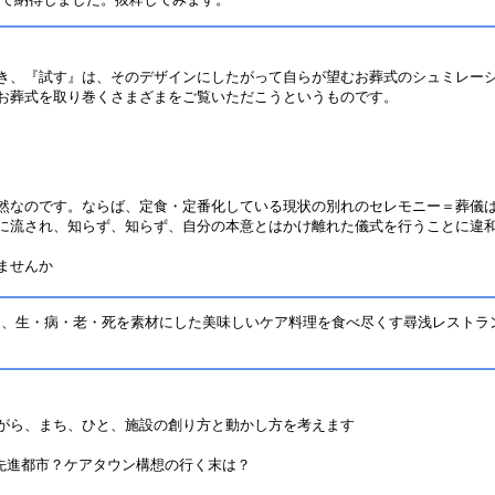
き、『試す』は、そのデザインにしたがって自らが望むお葬式のシュミレー
お葬式を取り巻くさまざまをご覧いただこうというものです。
然なのです。ならば、定食・定番化している現状の別れのセレモニー＝葬儀
に流され、知らず、知らず、自分の本意とはかけ離れた儀式を行うことに違
ませんか
、生・病・老・死を素材にした美味しいケア料理を食べ尽くす尋浅レストラ
がら、まち、ひと、施設の創り方と動かし方を考えます
先進都市？ケアタウン構想の行く末は？