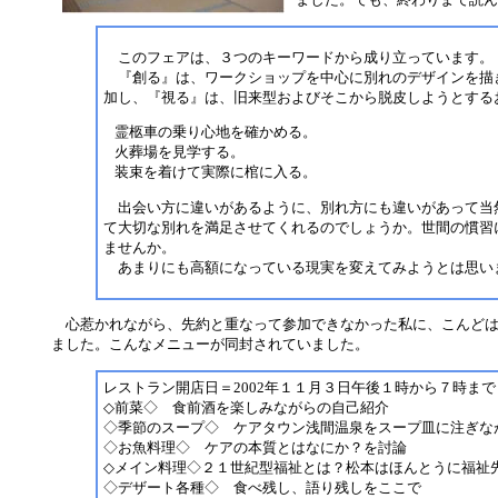
このフェアは、３つのキーワードから成り立っています。
『創る』は、ワークショップを中心に別れのデザインを描
加し、『視る』は、旧来型およびそこから脱皮しようとする
霊柩車の乗り心地を確かめる。
火葬場を見学する。
装束を着けて実際に棺に入る。
出会い方に違いがあるように、別れ方にも違いがあって当
て大切な別れを満足させてくれるのでしょうか。世間の慣習
ませんか。
あまりにも高額になっている現実を変えてみようとは思い
心惹かれながら、先約と重なって参加できなかった私に、こんどは
ました。こんなメニューが同封されていました。
レストラン開店日＝2002年１１月３日午後１時から７時まで
◇前菜◇ 食前酒を楽しみながらの自己紹介
◇季節のスープ◇ ケアタウン浅間温泉をスープ皿に注ぎな
◇お魚料理◇ ケアの本質とはなにか？を討論
◇メイン料理◇２１世紀型福祉とは？松本はほんとうに福祉
◇デザート各種◇ 食べ残し、語り残しをここで