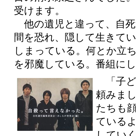
受けます。
他の遺児と違って、自死
間を恐れ、隠して生きて
しまっている。何とか立
を邪魔している。番組に
「子ど
頼みま
たちも
ている
してい