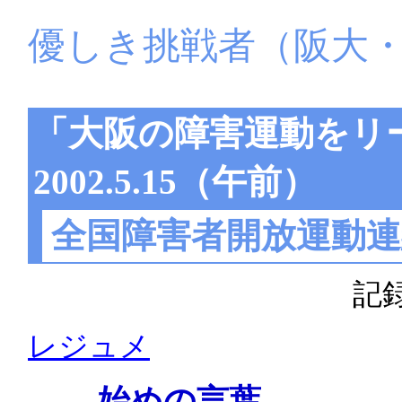
優しき挑戦者（阪大
「大阪の障害運動をリ
2002.5.15（午前）
全国障害者開放運動連
記
レジュメ
― 始めの言葉 ―