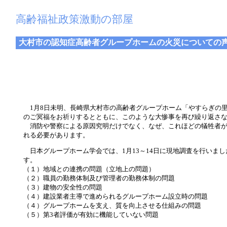
高齢福祉政策激動の部屋
大村市の認知症高齢者グループホームの火災についての
1月8日未明、長崎県大村市の高齢者グループホーム「やすらぎの
のご冥福をお祈りするとともに、このような大惨事を再び繰り返さ
消防や警察による原因究明だけでなく、なぜ、これほどの犠牲者が
れる必要があります。
日本グループホーム学会では、1月13～14日に現地調査を行いま
す。
（１）地域との連携の問題（立地上の問題）
（２）職員の勤務体制及び管理者の勤務体制の問題
（３）建物の安全性の問題
（４）建設業者主導で進められるグループホーム設立時の問題
（４）グループホームを支え、質を向上させる仕組みの問題
（５）第3者評価が有効に機能していない問題