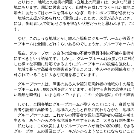
とりわけ、 地域との連携の問題（立地上の問題）は、大きな問題
境にあります。周辺に民家はなく、山林を造成してつくられた敷地に
消火にあたってはホースを何本もつなぎ、途中にポンプ車が必要だ
地域の支援が求められない環境にあったため、火災が起きたとき、
には、夜勤者1人で対応せざるを得ない状態だったと思われます。こ
す。
なぜ、このような地域とかけ離れた場所にグループホームが設置さ
ープホームは全国にどれくらいあるのでしょうか。グループホーム
現在、グループホーム自体の設備の不備や職員体制の不備を指摘す
にすべきという議論です。 しかし、グループホームは火災だけに対
した様々な事態に対応できるようにグループホームの設備を強化し
地域で暮らす高齢者や障害者を守ることは、本人やその関係者だけ
可されていることに大きな問題を感じています。
グループホームは、障害のある人や認知症高齢者の地域の中の居住の
ープホームも6，000カ所を超えています。介護する家族の悲惨さ
い過酷な時代は、いまも続いています。この「介護地獄」の中の障
しかし、全国各地にグループホームが増えることにより、身近な所
害者や認知症高齢者も、地域の人たちと自然に関わりながら、地域
グループホームは、これからの障害者や認知症高齢者の福祉を考え
生きる、あたたかみのある地域を再生するために、大きな役割を果
私たちは、この火災によりグループホームが自分の家の隣にできる
グループホームの普及にブレーキがかかるようなことにならないこ