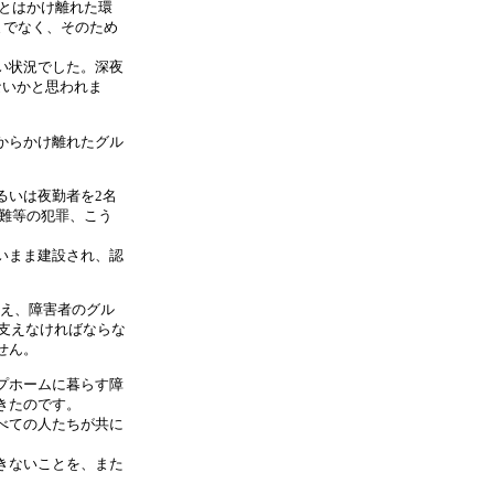
とはかけ離れた環
までなく、そのため
い状況でした。深夜
ないかと思われま
からかけ離れたグル
るいは夜勤者を2名
難等の犯罪、こう
いまま建設され、認
超え、障害者のグル
支えなければならな
せん。
プホームに暮らす障
きたのです。
べての人たちが共に
きないことを、また