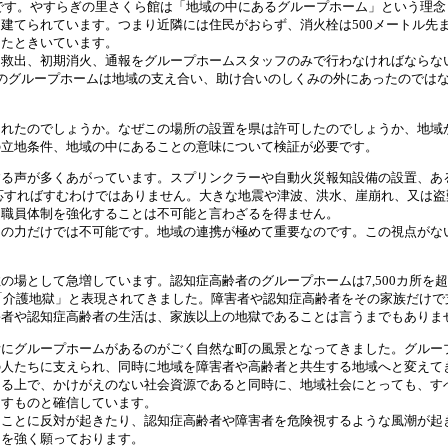
です。やすらぎの里さくら館は「地域の中にあるグループホーム」という理念
建てられています。つまり近隣には住民がおらず、消火栓は500メートル先
ったときいています。
救出、初期消火、通報をグループホームスタッフのみで行わなければならな
のグループホームは地域の支え合い、助け合いのしくみの外にあったのでは
れたのでしょうか。なぜこの場所の設置を県は許可したのでしょうか、地域
の立地条件、地域の中にあることの意味について検証が必要です。
る声が多くあがっています。スプリンクラーや自動火災報知設備の設置、あ
応すればすむわけではありません。大きな地震や津波、洪水、崖崩れ、又は盗
、職員体制を強化することは不可能と言わざるを得ません。
の力だけでは不可能です。地域の連携が極めて重要なのです。この視点がな
場として急増しています。認知症高齢者のグループホームは7,500カ所を
は「介護地獄」と表現されてきました。障害者や認知症高齢者をその家族だけで
害者や認知症高齢者の生活は、家族以上の地獄であることは言うまでもありま
にグループホームがあるのがごく自然な町の風景となってきました。グルー
の人たちに支えられ、同時に地域を障害者や高齢者と共生する地域へと変えて
る上で、かけがえのない社会資源であると同時に、地域社会にとっても、す
たすものと確信しています。
ことに反対が起きたり、認知症高齢者や障害者を危険視するような風潮が起
とを強く願っております。