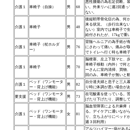
悪性腫瘍の為右足切断。
介護１
車椅子（自操）
男
68
い。外来リハに週2回通っ
ない。
後縦靭帯骨化症の為、何
来る状況。（歩行出来な
介護１
車椅子
男
48
ない）室内では車椅子で
給付されたが、17kgで
背髄ヘルニアの為手術が
車椅子（杖ホルダ
介護１
男
76
にさわって痛い。痛みが
ー）
でトイレへ行く時も車椅
脳梗塞、左上下肢マヒ、
車椅子移動（内外）で何
介護１
車椅子
男
70
ーさんに室内清掃、買物、
回のみ。車椅子が無いと
ベッド（ワンモータ
自分達夫婦と息子と三人
介護１
男
82
ー・背上げ機能）
り時に体調が悪い場合が
ベッド（ワンモータ
在宅酸素を使っている。
要支援
男
73
ー・背上げ機能）
げたり下げたり、調整し
脳血管障害による片麻痺
ベッド（ワンモータ
る。デイケアに通いなが
介護１
女
81
ー・背上げ機能）
り、立ち上がりにベッド
週３回利用）
アルツハイマーｰ病がある