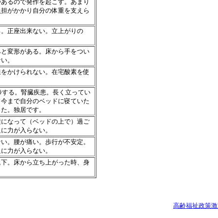
があるので発作を起こす。あまり
負担がかかり自分の体重を支えら
る。正座出来ない。立上がりの
みと変形がある。床から手をつい
ない。
担をかけられない。在宅酸素を使
ﾌﾗする。腎臓疾患。長く立ってい
。今まで自分のベッドに寝ていた
った。独居です。
横になって（ベッドの上で）過ご
足に力が入らない。
ない。腰が痛い。歩行が不安定。
足に力が入らない。
低下。床から立ち上がった時、身
高齢福祉政策激