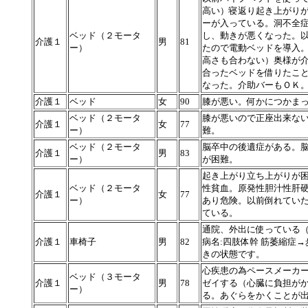
高い）寝返り起き上がり
ーが入っている。洞不全
ベッド（２モータ
し、動きが悪くなった。
介護１
男
81
ー）
たので電動ベッドを導入
高さも合わない）奥様が
合ったベッドを借りたこ
なった。介助バーもＯＫ
介護１
ベッド
女
90
膝が悪い。何かにつかま
ベッド（２モータ
膝が悪いので正座出来な
介護１
女
77
ー）
難。
ベッド（２モータ
脳卒中の後遺症がある。
介護１
男
83
ー）
が困難。
起き上がり立ち上がりが
ベッド（２モータ
性貧血。原発性胆汁性肝
介護１
女
77
ー）
あり危険。以前倒れてい
ている。
通院、外出に使っている
介護１
車椅子
男
82
病名:四肢体幹 筋萎縮症
きの状態です。
心疾患の為ペースメーカ
ベッド（３モータ
介護１
男
78
ゼイする（心臓に負担が
ー）
る。あぐらをかくことが