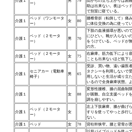
介護１
男
79
団からの立ち上がりは困
ー）
助は出来ない。夜はベッ
で別室に寝ている。
ベッド（ワンモータ
腰椎骨折（転倒して）痛
介護１
女
80
ー）
に体位交換の為に使って
下肢の血液循環が悪いの
ベッド（２モータ
にひどい。靴が入らない
介護１
男
70
ー）
をうけている。ベッドが
の方。
ベッド（２モータ
右麻痺。筋力低下により
介護１
女
75
ー）
ことも出来ないほど低下
受診、買い物、遠い歯医
セニアカー（電動車
タクシーを利用しないで
介護１
男
65
椅子）
用しないと生活が成り立
いるので全身麻痺状態。
変形性腰椎、膝の屈曲制
介護１
女
88
が困難。自立支援ベッド
調を崩しやすい。
左上下肢麻痺、膝が曲げ
ベッド（２モータ
介護１
女
すりを使ってやっと歩行
ー）
ない。
介護１
ベッド
女
78
背柱幹狭窄。腰と背骨が
以前パイプベッドを使っ