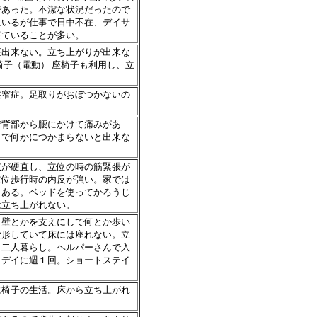
であった。不潔な状況だったので
はいるが仕事で日中不在、デイサ
寝ていることが多い。
座出来ない。立ち上がりが出来な
椅子（電動） 座椅子も利用し、立
狭窄症。足取りがおぼつかないの
時背部から腰にかけて痛みがあ
りで何かにつかまらないと出来な
肢が硬直し、立位の時の筋緊張が
立位歩行時の内反が強い。家では
もある。ベッドを使ってかろうじ
は立ち上がれない。
、壁とかを支えにして何とか歩い
変形していて床には座れない。立
と二人暮らし。ヘルパーさんで入
。デイに週１回。ショートステイ
に椅子の生活。床から立ち上がれ