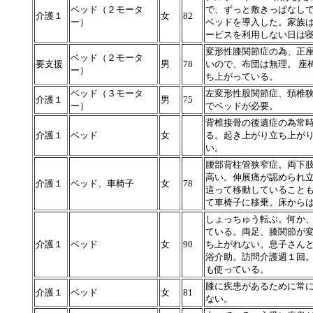
ベッド（２モータ
で、ずっと敷きっぱなし
介護１
女
82
ー）
ベッドを導入した。家族
ービスを利用しない日は
変形性膝関節症の為、正
ベッド（２モータ
要支援
男
78
いので、布団は無理。 座
ー）
ち上がっている。
ベッド（３モータ
左変形性股関節症、頚椎
介護１
男
75
ー）
でベッドが必要。
背椎接骨の後遺症の為常
介護１
ベッド
女
る。起き上がり立ち上が
い。
腰部背柱管狭窄症。両下
高い。伸展痛が認められ
介護１
ベッド、車椅子
女
78
這って移動していること
て車椅子に移乗。床から
しょっちゅう転ぶ。何か
ている。両足、膝関節が
介護１
ベッド
女
90
ち上がれない。息子さん
浴介助。訪問介護週１回
も使っている。
膝に疾患があるために常
介護１
ベッド
女
81
ない。