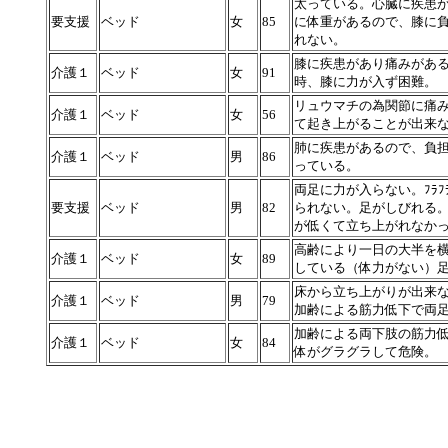
太っている。心臓に疾患
要支援
ベッド
女
85
に体重があるので、膝に
れない。
膝に疾患があり痛みがあ
介護１
ベッド
女
91
時、膝に力が入ず困難。
リュウマチの為関節に痛
介護１
ベッド
女
56
て起き上がることが出来
肺に疾患があるので、負
介護１
ベッド
男
86
っている。
両足に力が入らない。ﾌﾗ
要支援
ベッド
男
82
られない。足がしびれる
が低くて立ち上がれなか
高齢により一日の大半を
介護１
ベッド
女
89
している（体力がない）
床から立ち上がりが出来
介護１
ベッド
男
79
加齢による筋力低下で両
加齢による両下肢の筋力
介護１
ベッド
女
84
体がグラグラして危険。