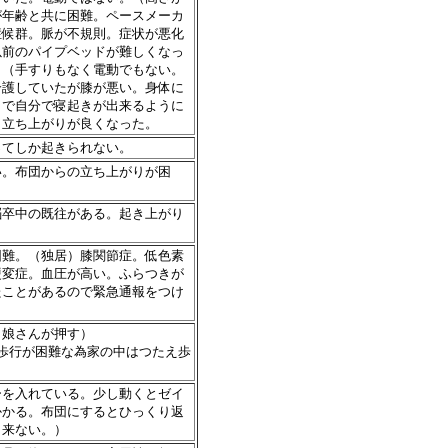
が年齢と共に困難。ペースメーカ
症候群。脈が不規則。症状が悪化
以前のパイプベッドが難しくなっ
。（手すりもなく電動でもない。
介護していたが膝が悪い。身体に
とで自分で寝起きが出来るように
。立ち上がりが良くなった。
ってしか起きられない。
い。布団からの立ち上がりが困
脳卒中の既往がある。起き上がり
困難。（独居）膝関節症。低色素
硬変症。血圧が高い。ふらつきが
たことがあるので緊急通報をつけ
（娘さんが押す）
→歩行が困難な為家の中はつたえ歩
ーを入れている。少し動くとゼイ
かかる。布団にするとひっくり返
出来ない。）