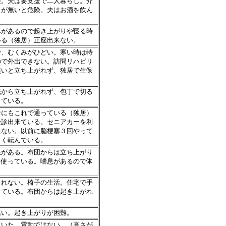
難。夫は要支援で二人暮らし。介
ドが無いと危険。夫はお酒を飲ん
みがあるので起き上がりや寝る時
いる（独居）正座出来ない。
で、むくみがひどい。寒い時は特
ので外出できない。訪問リハビリ
無いと立ち上がれず、独居で生保
底から立ち上がれず、包丁で切る
している。
者にもこれで通っている（独居）
受診出来ている。セニアカーを利
たない。以前に脳梗塞３回やって
よく転んでいる。
限がある。布団からは立ち上がり
を使っている。喘息があるので体
られない。椅子の生活。住宅で手
している。布団からは起き上がれ
悪い。起き上がりが困難。
ていた。電動ではない。（高さが