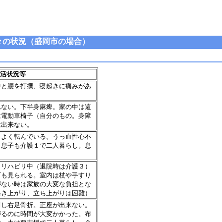
々の状況（盛岡市の場合）
活状況等
中と腰を打撲、寝起きに痛みがあ
れない。下半身麻痺。家の中は這
は電動車椅子（自分のもの。身障
は出来ない。
。よく転んでいる。うっ血性心不
。息子も介護１で二人暮らし。息
。リハビリ中（退院時は介護３）
下も見られる。室内は杖や手すり
がない時は家族の大変な負担とな
起き上がり、立ち上がりは困難）
倒し右足骨折。正座が出来ない。
がるのに時間が大変かかった。布