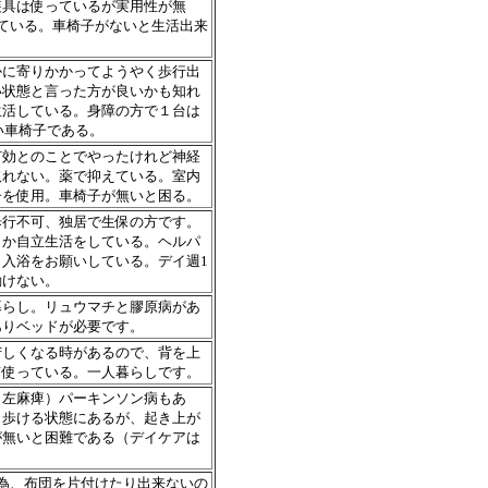
装具は使っているが実用性が無
ている。車椅子がないと生活出来
かに寄りかかってようやく歩行出
い状態と言った方が良いかも知れ
生活している。身障の方で１台は
重い車椅子である。
有効とのことでやったけれど神経
取れない。薬で抑えている。室内
子を使用。車椅子が無いと困る。
歩行不可、独居で生保の方です。
とか自立生活をしている。ヘルパ
入浴をお願いしている。デイ週1
動けない。
暮らし。リュウマチと膠原病があ
ありベッドが必要です。
苦しくなる時があるので、背を上
て使っている。一人暮らしです。
（左麻痺）パーキンソン病もあ
ら歩ける状態にあるが、起き上が
が無いと困難である（デイケアは
為、布団を片付けたり出来ないの