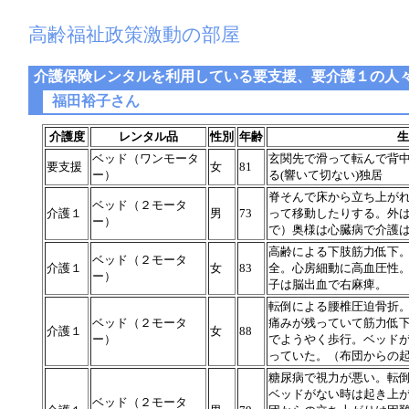
高齢福祉政策激動の部屋
介護保険レンタルを利用している要支援、要介護１の人
福田裕子さん
介護度
レンタル品
性別
年齢
生
ベッド（ワンモータ
玄関先で滑って転んで背
要支援
女
81
ー）
る(響いて切ない)独居
脊そんで床から立ち上が
ベッド（２モータ
介護１
男
73
って移動したりする。外
ー）
で）奥様は心臓病で介護
高齢による下肢筋力低下
ベッド（２モータ
介護１
女
83
全。心房細動に高血圧性
ー）
子は脳出血で右麻痺。
転倒による腰椎圧迫骨折
ベッド（２モータ
痛みが残っていて筋力低
介護１
女
88
ー）
でようやく歩行。ベッド
っていた。（布団からの
糖尿病で視力が悪い。転
ベッドがない時は起き上
ベッド（２モータ