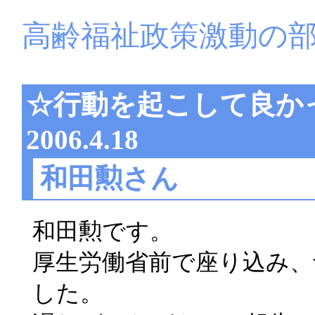
高齢福祉政策激動の
☆行動を起こして良
2006.4.18
和田勲さん
和田勲です。
厚生労働省前で座り込み、
した。