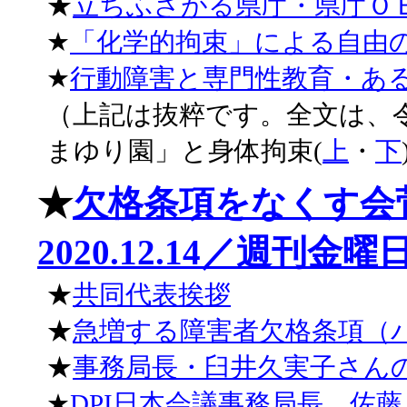
★
立ちふさがる県庁・県庁Ｏ
★
「化学的拘束」による自由
★
行動障害と専門性教育・あ
（上記は抜粹です。全文は、
まゆり園」と身体拘束(
上
・
下
★
欠格条項をなくす会
2020.12.14／週刊金曜日
★
共同代表挨拶
★
急増する障害者欠格条項（
★
事務局長・臼井久実子さん
★
DPI日本会議事務局長 佐