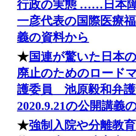
行政の実態 ……日本
一彦代表の国際医療福祉大
義の資料から
★
国連が驚いた日本
廃止のためのロード
護委員 池原毅和弁護
2020.9.21の公開講
★
強制入院や分離教育