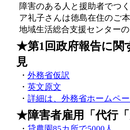
障害のある人と援助者でつ
ア礼子さんは徳島在住のご本
地域生活総合支援センター
★第1回政府報告に関
見
・
外務省仮訳
・
英文原文
・
詳細は、外務省ホームペ
★障害者雇用「代行「
・
貸農園85カ所で5000人……日