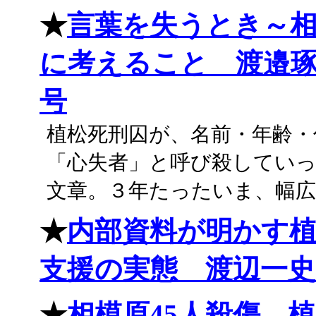
★
言葉を失うとき～
に考えること 渡邉琢さ
号
植松死刑囚が、名前・年齢・
「心失者」と呼び殺してい
文章。３年たったいま、幅
★
内部資料が明かす
支援の実態 渡辺一史さ
★
相模原45人殺傷 