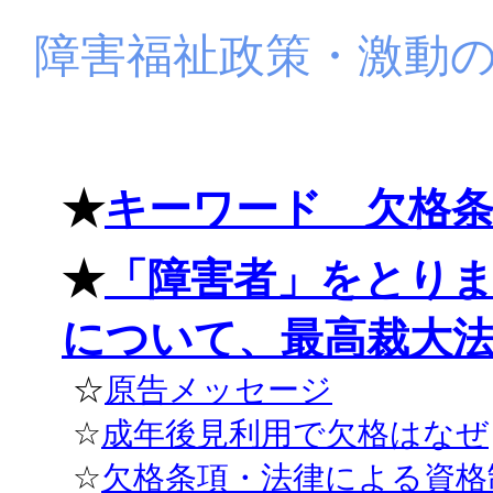
障害福祉政策・激動
★
キーワード 欠格
★
「障害者」をとり
について、最高裁大
☆
原告メッセージ
☆
成年後見利用で欠格はなぜ
☆
欠格条項・法律による資格