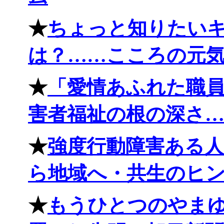
★
ちょっと知りたい
は？……こころの元気＋
★
「愛情あふれた職
害者福祉の根の深さ……朝
★
強度行動障害ある
ら地域へ・共生のヒントに
★
もうひとつのやまゆ