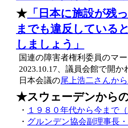
★
「日本に施設が残
までも違反している
しましょう」
国連の障害者権利委員のマー
2023.10.17、議員会館
日本会議の
尾上浩二さんか
★スウェーデンから
・
１９８０年代から今まで
・
グルンデン協会副理事長