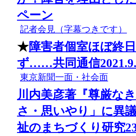
ペーン
記者会見（字幕つきです）
★
障害者個室ほぼ終
ず……共同通信2021.9.
東京新聞一面・社会面
川内美彦著『尊厳な
さ・思いやり」に異
祉のまちづくり研究23