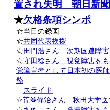
置され失明 朝日新聞・横
★
欠格条項シンポ
☆当日の録画
☆
共同代表挨拶
☆
田門浩さん 次期国連障害
☆
守田稔さん 視覚障害をも
覚障害者として日本初の医師
務
スライド
☆
荒巻修治さん 秋田大学医
☆
まめこさん 発達障害をも