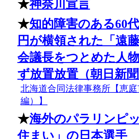
★
神奈川宣言
★
知的障害のある60代
円が横領された「遠
会議長をつとめた人
ず放置放置（朝日新聞
北海道合同法律事務所【恵庭
編）】
★
海外のパラリンピ
住まい」の日本選手