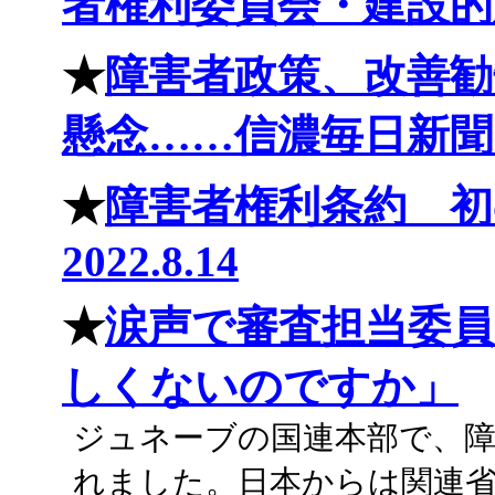
者権利委員会・建設的対話
★
障害者政策、改善勧
懸念……信濃毎日新聞 20
★
障害者権利条約 
2022.8.14
★
涙声で審査担当委
しくないのですか」
ジュネーブの国連本部で、障
れました。日本からは関連省