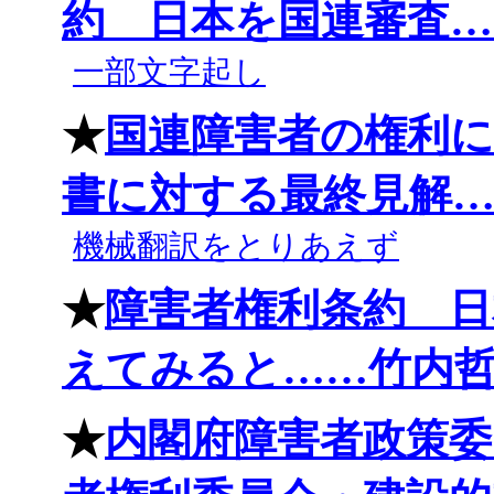
約 日本を国連審査……朝
一部文字起し
★
国連障害者の権利に
書に対する最終見解……20
機械翻訳をとりあえず
★
障害者権利条約 日
えてみると……竹内哲哉Ｎ
★
内閣府障害者政策委