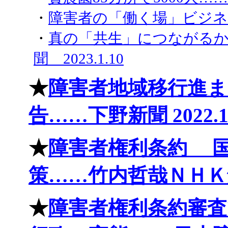
・
障害者の「働く場」ビジネスに
・
真の「共生」につながるか
聞 2023.1.10
★
障害者地域移行進ま
告……下野新聞 2022.10
★
障害者権利条約 
策……竹内哲哉ＮＨＫ解説
★
障害者権利条約審