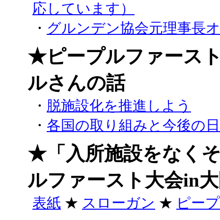
応しています）
・
グルンデン協会元理事長
★ピープルファース
ルさんの話
・
脱施設化を推進しよう
・
各国の取り組みと今後の
★「入所施設をなく
ルファースト大会in
表紙
★
スローガン
★
ピープ