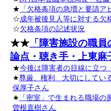
★
「欠格条項の急増と要請アピー
☆
成年被後見人等に対する欠
☆
欠格条項の記述状況
★★
「障害施設の職員
論点・聴き手・上東麻子さん
★
今後は障害者の目線に立つ
★
尊厳、権利 大切にしてい
保厚子さん
★
「密室」で生まれる職場の
曽根直樹さん