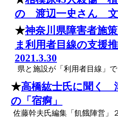
の 渡辺一史さん 文藝
★
神奈川県障害者施策
ま利用者目線の支援推
2021.3.30
県と施設が「利用者目線」
★
高橋紘士氏に聞く 
の「宿痾」
佐藤幹夫氏編集「飢餓陣営」