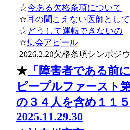
☆
今ある欠格条項について
☆
耳の聞こえない医師として
☆
どうして運転できないの
☆
集会アピール
2026.2.20欠格条項シンポ
★
「障害者である前
ピープルファースト
の３４人を含め１１
2025.11.29.30