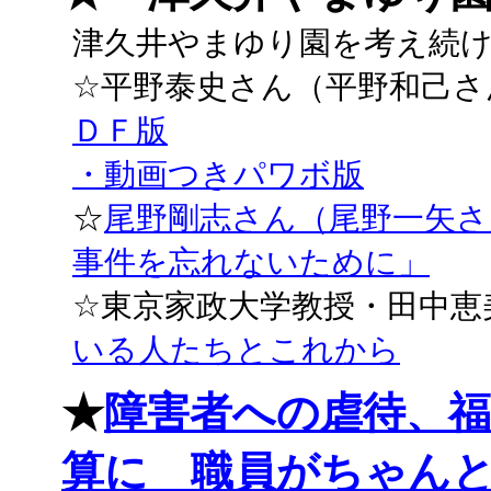
津久井やまゆり園を考え続けるシ
☆平野泰史さん（平野和己
ＤＦ版
・動画つきパワボ版
☆
尾野剛志さん（尾野一矢さ
事件を忘れないために」
☆東京家政大学教授・田中
いる人たちとこれから
★
障害者への虐待、福
算に 職員がちゃん